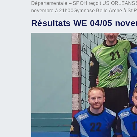
Départementale – SPOH reçoit US ORLEANSS
novembre à 21h00Gymnase Belle Arche à St Pry
Résultats WE 04/05 nov