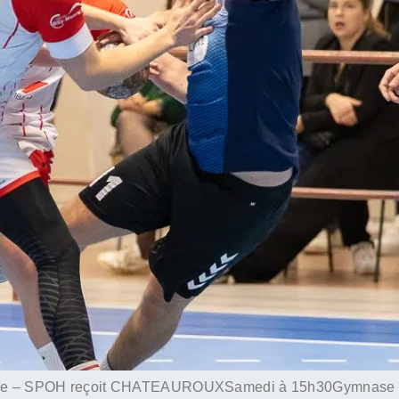
oriale – SPOH reçoit CHATEAUROUXSamedi à 15h30Gymnase Be