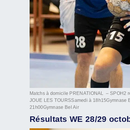
Matchs à domicile PRENATIONAL – SPOH2 re
JOUE LES TOURSSamedi à 18h15Gymnase Bell
21h00Gymnase Bel Air
Résultats WE 28/29 octo