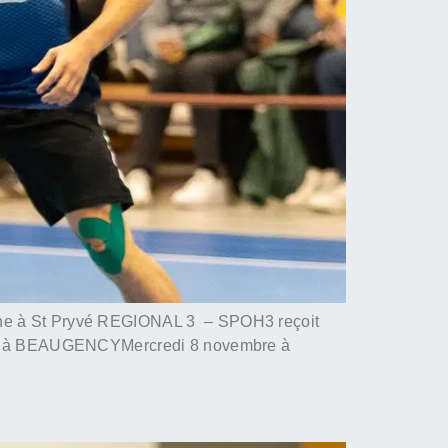
 à St Pryvé REGIONAL 3 – SPOH3 reçoit
OH à BEAUGENCYMercredi 8 novembre à