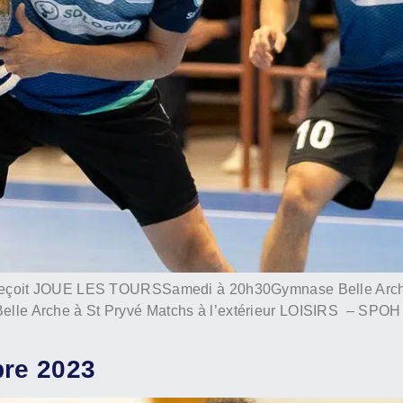
çoit JOUE LES TOURSSamedi à 20h30Gymnase Belle Arche
e Arche à St Pryvé Matchs à l’extérieur LOISIRS – SP
bre 2023