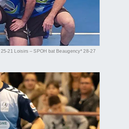
5-21 Loisirs – SPOH bat Beaugency* 28-27