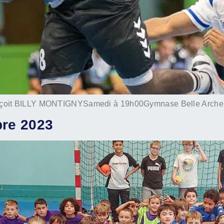
çoit BILLY MONTIGNYSamedi à 19h00Gymnase Belle Arche 
bre 2023