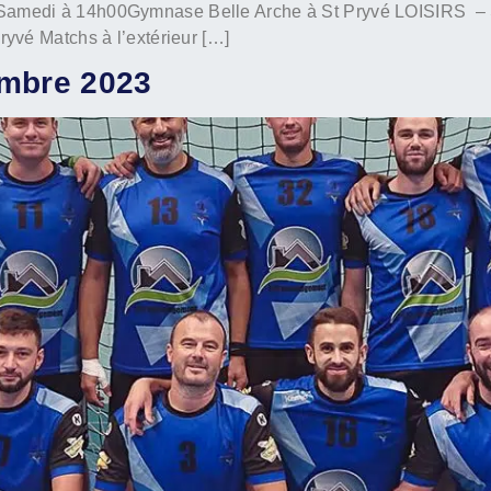
amedi à 14h00Gymnase Belle Arche à St Pryvé LOISIRS 
vé Matchs à l’extérieur […]
embre 2023