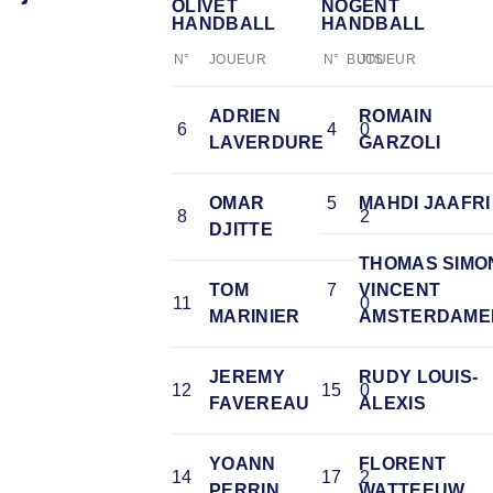
OLIVET
NOGENT
HANDBALL
HANDBALL
N°
JOUEUR
N°
BUTS
JOUEUR
ADRIEN
ROMAIN
6
4
0
LAVERDURE
GARZOLI
OMAR
5
MAHDI JAAFRI
8
2
DJITTE
THOMAS SIMO
TOM
7
VINCENT
11
0
MARINIER
AMSTERDAME
JEREMY
RUDY LOUIS-
12
15
0
FAVEREAU
ALEXIS
YOANN
FLORENT
14
17
2
PERRIN
WATTEEUW