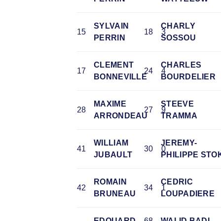
SYLVAIN
CHARLY
15
18
3
PERRIN
SOSSOU
CLEMENT
CHARLES
17
24
4
BONNEVILLE
BOURDELIER
MAXIME
STEEVE
28
27
9
ARRONDEAU
TRAMMA
WILLIAM
JEREMY-
41
30
0
JUBAULT
PHILIPPE STOK
ROMAIN
CEDRIC
42
34
1
BRUNEAU
LOUPADIERE
EDOUARD
68
WALID BADI