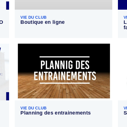
VIE DU CLUB
V
SO
Boutique en ligne
L
f
VIE DU CLUB
V
Planning des entrainements
S