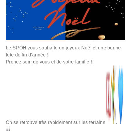
Le SPOH vous souhaite un joyeux Noël et une bonne
fête de fin d’année !
Prenez soin de vous et de votre famille !
On se retrouve très rapidement sur les terrains
.