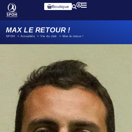
Boutique
MAX LE RETOUR !
SPOH
Actualités
Vie du club
Max le retour !