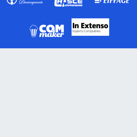
Actualités
Blog
Presse
Matchs
Classement
Calendrier
Équipes
Seniors 1
Seniors 2
Seniors 3
Toutes les équipes
Planning des entrainements