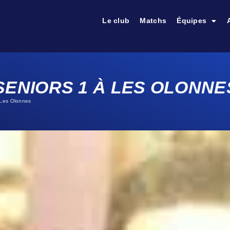
Le club
Matchs
Équipes
SENIORS 1 À LES OLONNE
 Les Olonnes