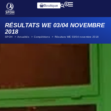
Boutique
RÉSULTATS WE 03/04 NOVEMBRE
2018
SPOH
Actualités
Compétitions
Résultats WE 03/04 novembre 2018