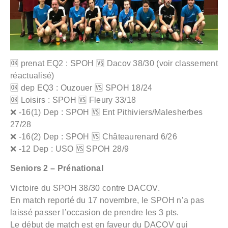
🆗 prenat EQ2 : SPOH 🆚 Dacov 38/30 (voir classement
réactualisé)
🆗 dep EQ3 : Ouzouer 🆚 SPOH 18/24
🆗 Loisirs : SPOH 🆚 Fleury 33/18
❌ -16(1) Dep : SPOH 🆚 Ent Pithiviers/Malesherbes
27/28
❌ -16(2) Dep : SPOH 🆚 Châteaurenard 6/26
❌ -12 Dep : USO 🆚 SPOH 28/9
Seniors 2 – Prénational
Victoire du SPOH 38/30 contre DACOV.
En match reporté du 17 novembre, le SPOH n’a pas
laissé passer l’occasion de prendre les 3 pts.
Le début de match est en faveur du DACOV qui