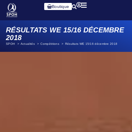
Boutique
RÉSULTATS WE 15/16 DÉCEMBRE
2018
SPOH
Actualités
Compétitions
Résultats WE 15/16 décembre 2018