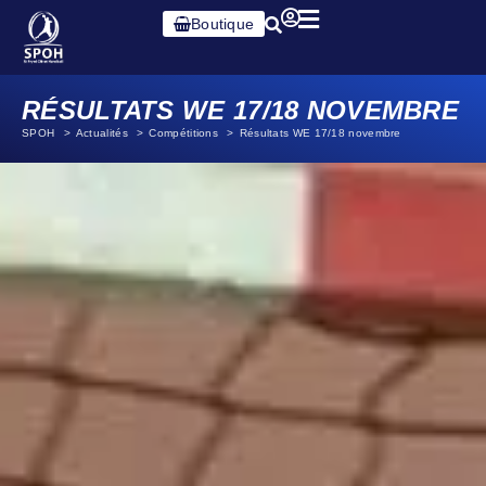
Boutique
RÉSULTATS WE 17/18 NOVEMBRE
SPOH
Actualités
Compétitions
Résultats WE 17/18 novembre