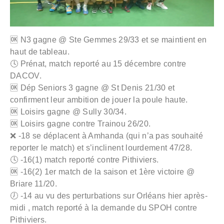
🆗 N3 gagne @ Ste Gemmes 29/33 et se maintient en
haut de tableau.
🕓 Prénat, match reporté au 15 décembre contre
DACOV.
🆗 Dép Seniors 3 gagne @ St Denis 21/30 et
confirment leur ambition de jouer la poule haute.
🆗 Loisirs gagne @ Sully 30/34.
🆗 Loisirs gagne contre Trainou 26/20.
❌ -18 se déplacent à Amhanda (qui n’a pas souhaité
reporter le match) et s’inclinent lourdement 47/28.
🕓 -16(1) match reporté contre Pithiviers.
🆗 -16(2) 1er match de la saison et 1ère victoire @
Briare 11/20.
🕖 -14 au vu des perturbations sur Orléans hier après-
midi , match reporté à la demande du SPOH contre
Pithiviers.