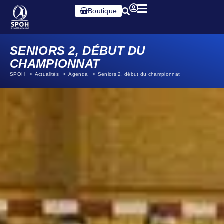
Boutique
SENIORS 2, DÉBUT DU
CHAMPIONNAT
SPOH
Actualités
Agenda
Seniors 2, début du championnat