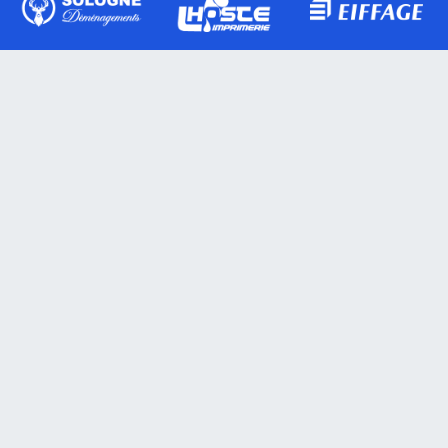
Actualités
Blog
Presse
Matchs
Classement
Calendrier
Équipes
Seniors 1
Seniors 2
Seniors 3
Toutes les équipes
Planning des entrainements