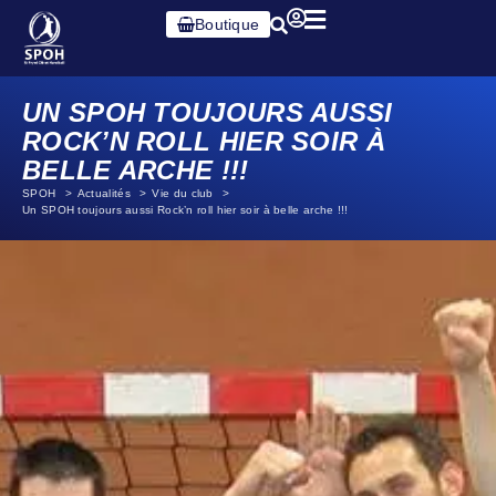
Boutique
UN SPOH TOUJOURS AUSSI
ROCK’N ROLL HIER SOIR À
BELLE ARCHE !!!
SPOH
Actualités
Vie du club
Un SPOH toujours aussi Rock’n roll hier soir à belle arche !!!